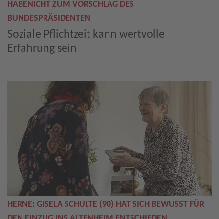
HABENICHT ZUM VORSCHLAG DES
BUNDESPRÄSIDENTEN
Soziale Pflichtzeit kann wertvolle
Erfahrung sein
HERNE: GISELA SCHULTE (90) HAT SICH BEWUSST FÜR
DEN EINZUG INS ALTENHEIM ENTSCHIEDEN