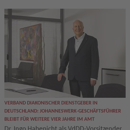
VERBAND DIAKONISCHER DIENSTGEBER IN
DEUTSCHLAND: JOHANNESWERK-GESCHÄFTSFÜHRER
BLEIBT FÜR WEITERE VIER JAHRE IM AMT
Dr. Ingo Habenicht als VdDD-Vorsitzender