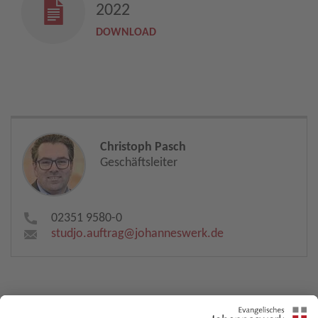
2022
DOWNLOAD
Christoph Pasch
Geschäftsleiter
02351 9580-0
studjo.auftrag​
@
johanneswerk.de