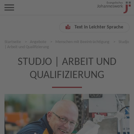
Text in Leichter Sprache
Startseite
>
Angebote
>
Menschen mit Beeinträchtigung
>
Studjo
| Arbeit und Qualifizierung
STUDJO | ARBEIT UND
QUALIFIZIERUNG