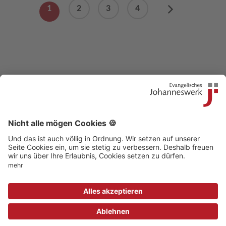
1
2
3
4
Next
Kontakt
|
Beschwerdestelle
|
Impressum
|
Sitemap
|
Datenschutz
|