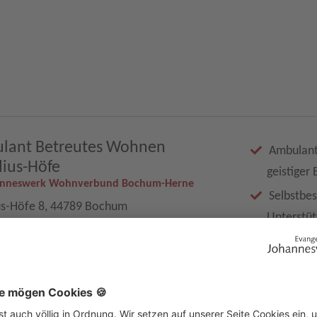
lant Betreutes Wohnen
Ambulant
ius-Höfe
geistiger
anneswerk Wohnverbund Bochum-Herne
Selbstbe
us-Höfe 8, 44789 Bochum
Unterstüt
51 73036615
Soziale T
 erfahren
Beratung