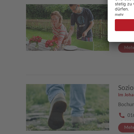
Ambu
im Joh
Bochum
01
Mehr
Sozio
im Joh
Bochum
01
Mehr