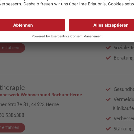
lant Betreutes Wohnen Herne
Assisten
anneswerk Wohnverbund Bochum-Herne
geistiger
er Straße 81, 44623 Herne
Selbstbe
60 5386388
Unterstüt
Soziale T
 erfahren
Beratung
therapie
Gesundhei
anneswerk Wohnverbund Bochum-Herne
Vermeidu
er Straße 81, 44623 Herne
Klinikauf
60 5386388
Verbesse
 erfahren
Stärkung 