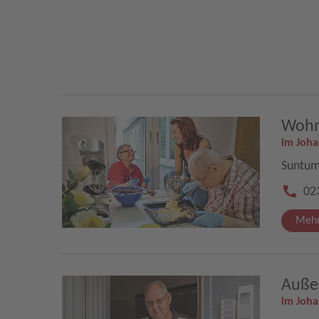
Wohn
im Joh
Suntum
02
Mehr
Auße
im Joh