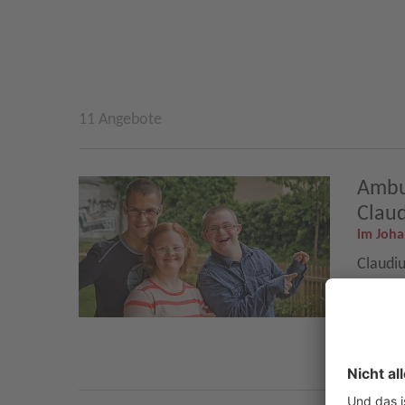
11 Angebote
Ambu
Claud
im Joh
Claudi
01
Mehr