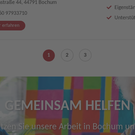
straße 44, 44791 Bochum
Eigenstän
60 97933710
Unterstü
 erfahren
1
2
3
GEMEINSAM HELFEN
tzen Sie unsere Arbeit in Bochum u