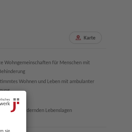
e Wohngemeinschaften für Menschen mit
 Behinderung
stimmtes Wohnen und Leben mit ambulanter
zung
eilhabe
 in herausfordernden Lebenslagen