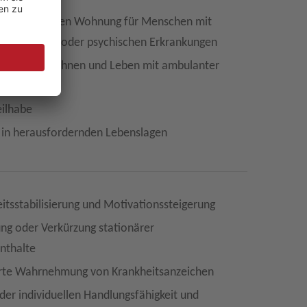
z in der eigenen Wohnung für Menschen mit
 Behinderung oder psychischen Erkrankungen
stimmtes Wohnen und Leben mit ambulanter
zung
eilhabe
 in herausfordernden Lebenslagen
tsstabilisierung und Motivationssteigerung
ng oder Verkürzung stationärer
enthalte
rte Wahrnehmung von Krankheitsanzeichen
der individuellen Handlungsfähigkeit und