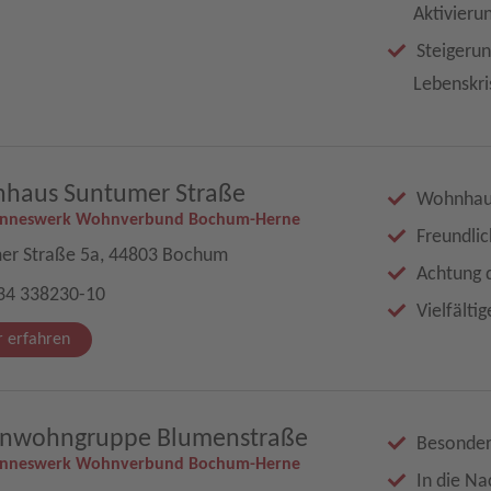
Aktivieru
Steigerun
Lebenskri
haus Suntumer Straße
Wohnhaus
anneswerk Wohnverbund Bochum-Herne
Freundli
er Straße 5a, 44803 Bochum
Achtung 
34 338230-10
Vielfälti
 erfahren
nwohngruppe Blumenstraße
Besonder
anneswerk Wohnverbund Bochum-Herne
In die N