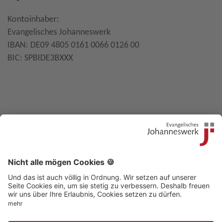
Kontoinhaber:
Evangelisches Johanneswerk
IBAN: DE09 4805 0161 0066 0126 00
BIC: SPBIDE3BXXX