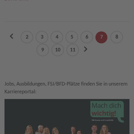
previous
2
3
4
5
6
7
8
next
9
10
11
Jobs, Ausbildungen, FSJ/BFD-Plätze finden Sie in unserem
Karriereportal: