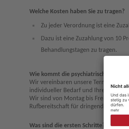
Welche Kosten haben Sie zu tragen?
Zu jeder Verordnung ist eine Zuza
Dazu ist eine Zuzahlung von 10 Pr
Behandlungstagen zu tragen.
Wie kommt die psychiatrische häusli
Wir vereinbaren unsere Termine in pe
individueller Bedarf und Ihre persön
Wir sind von Montag bis Freitag für 
Rufbereitschaft für dringende Notfälle
Was sind die ersten Schritte?