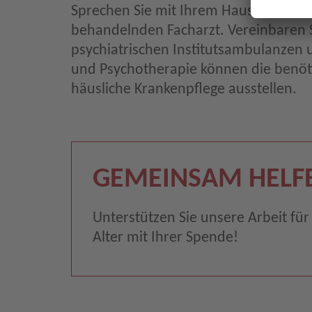
Sprechen Sie mit Ihrem Hausarzt und
behandelnden Facharzt. Vereinbaren S
psychiatrischen Institutsambulanzen 
und Psychotherapie können die benöti
häusliche Krankenpflege ausstellen.
GEMEINSAM HELF
Unterstützen Sie unsere Arbeit fü
Alter mit Ihrer Spende!