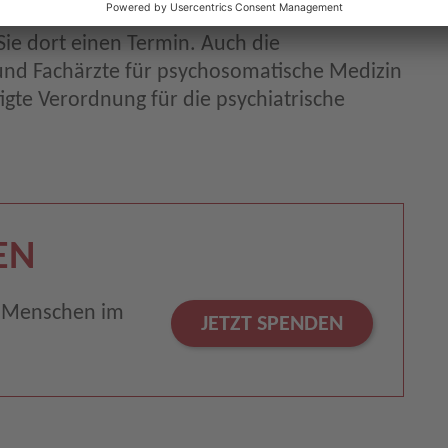
 bitten um eine Überweisung zu einem
ie dort einen Termin. Auch die
und Fachärzte für psychosomatische Medizin
gte Verordnung für die psychiatrische
EN
r Menschen im
JETZT SPENDEN