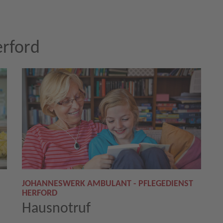
erford
JOHANNESWERK AMBULANT - PFLEGEDIENST
HERFORD
Hausnotruf