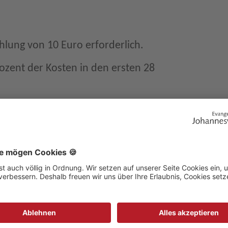
hlung von 10 Euro erforderlich.
ozent der Kosten in den ersten 28
che Krankenpflege zu Ihnen?
rsönlicher Absprache mit Ihnen. Ihr
lichen Wünsche werden dabei berücksichtigt.
Sie da. Am Wochenende bieten wir eine
 an.