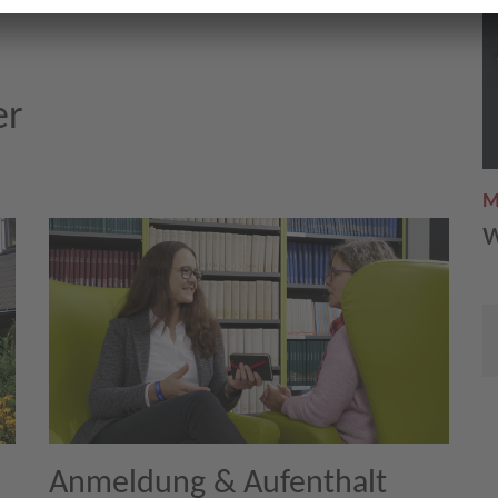
he Krankheitsbilder
er
M
w
Anmeldung & Aufenthalt