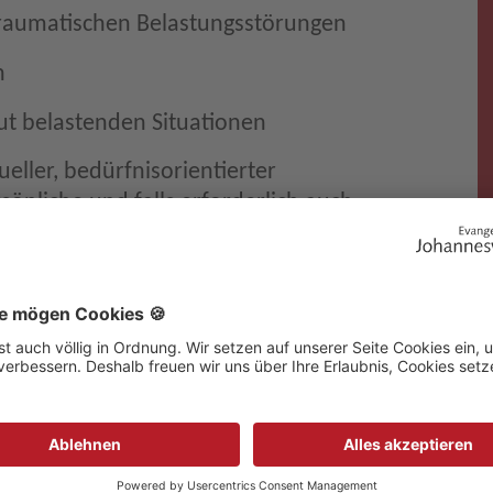
raumatischen Belastungsstörungen
n
kut belastenden Situationen
ueller, bedürfnisorientierter
sönliche und falls erforderlich auch
rmöglicht sowie eine Krisenversorgung
dlung
t
ät