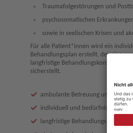
Traumafolgestörungen und Postt
psychosomatischen Erkrankunge
sowie in seelischen Krisen und a
Für alle Patient*innen wird ein individ
Behandlungsplan erstellt, der eine per
langfristige Behandlungskontinuität e
sicherstellt.
ambulante Betreuung und Behan
individuell und bedürfnisorientier
langfristige Behandlungskontinuit