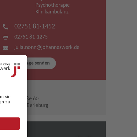
Psychotherapie
Klinikambulanz
02751 81-1452
02751 81-1275
julia.nonn​
@
johanneswerk.de
Anfrage senden
ADRESSE
Sählingstraße 60
57319 Bad Berleburg