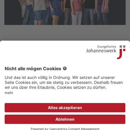
Kontakt
|
Beschwerdestelle
|
Impressum
|
Sitemap
|
Datenschutz
|