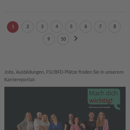
1
2
3
4
5
6
7
8
next
9
10
Jobs, Ausbildungen, FSJ/BFD-Plätze finden Sie in unserem
Karriereportal: