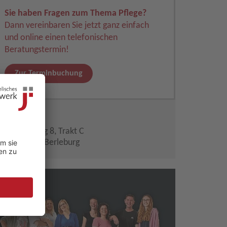
Sie haben Fragen zum Thema Pflege?
Dann vereinbaren Sie jetzt ganz einfach
und online einen telefonischen
Beratungstermin!
Zur Terminbuchung
ADRESSE
Lerchenweg 8, Trakt C
57319 Bad Berleburg