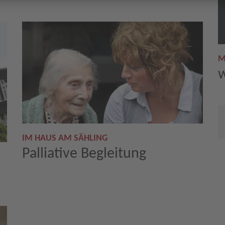
M
w
IM HAUS AM SÄHLING
Palliative Begleitung