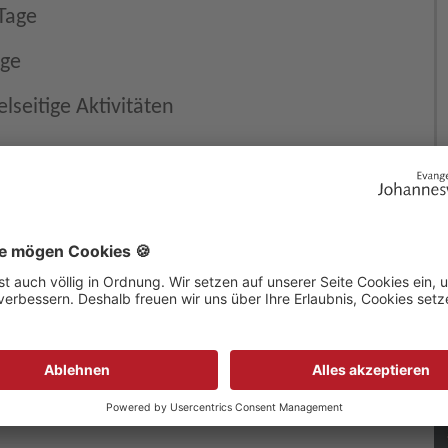
 Tage
ige
lseitige Aktivitäten
EN
r Menschen im
JETZT SPENDEN