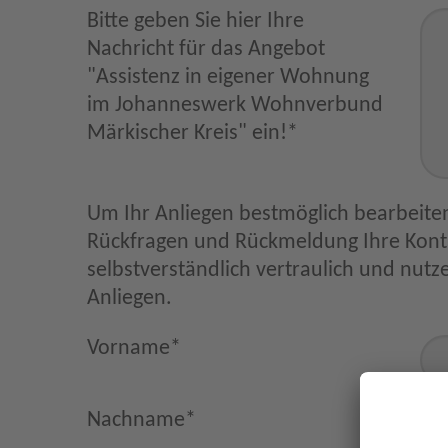
Bitte geben Sie hier Ihre
Nachricht für das Angebot
"Assistenz in eigener Wohnung
im Johanneswerk Wohnverbund
Märkischer Kreis" ein!
*
Um Ihr Anliegen bestmöglich bearbeiten
Rückfragen und Rückmeldung Ihre Kontaktdaten. Diese behandeln wir
selbstverständlich vertraulich und nutzen sie nur im Zus
Anliegen.
Vorname
*
Nachname
*