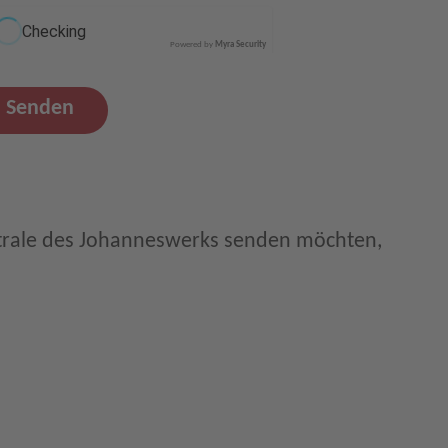
Powered by
Myra Security
Senden
trale des Johanneswerks senden möchten,