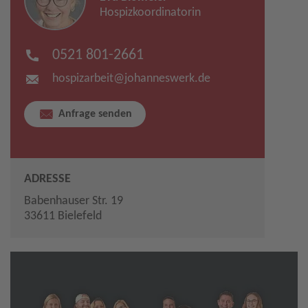
Hospizkoordinatorin
0521 801-2661
hospizarbeit​
@
johanneswerk.de
Anfrage senden
ADRESSE
Babenhauser Str. 19
33611 Bielefeld