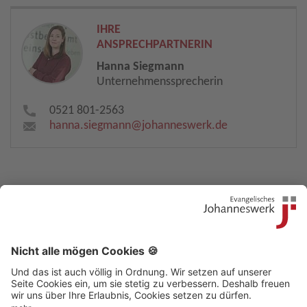
IHRE
ANSPRECHPARTNERIN
Hanna Siegmann
Unternehmenssprecherin
0521 801-2563
hanna.siegmann​
@
johanneswerk.de