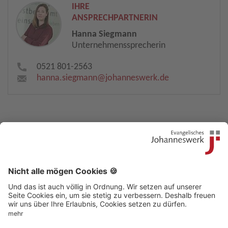
IHRE
ANSPRECHPARTNERIN
Hanna Siegmann
Unternehmenssprecherin
0521 801-2563
hanna.siegmann​
@
johanneswerk.de