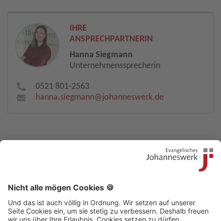
IHRE
ANSPRECHPARTNERIN
Hanna Siegmann
Unternehmenssprecherin
0521 801-2563
hanna.siegmann​
@
johanneswerk.de