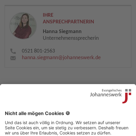
IHRE
ANSPRECHPARTNERIN
Hanna Siegmann
Unternehmenssprecherin
0521 801-2563
hanna.siegmann​
@
johanneswerk.de