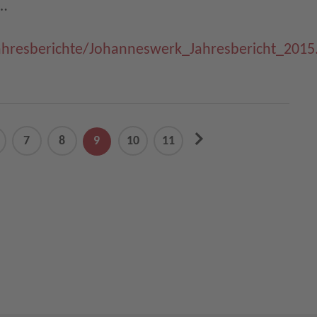
r…
ahresberichte/Johanneswerk_Jahresbericht_2015
next
7
8
9
10
11