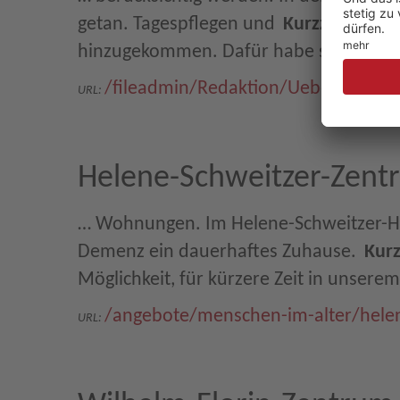
getan. Tagespflegen und
Kurzzeitpflege
hinzugekommen. Dafür habe sich der G
/fileadmin/Redaktion/Uebergreifen
URL:
Helene-Schweitzer-Zent
… Wohnungen. Im Helene-Schweitzer-H
Demenz ein dauerhaftes Zuhause.
Kurz
Möglichkeit, für kürzere Zeit in unsere
/angebote/menschen-im-alter/hele
URL: