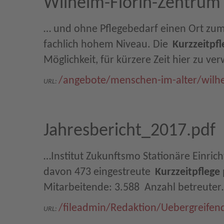
Wilhelm-Florin-Zentrum
… und ohne Pflegebedarf einen Ort zum 
fachlich hohem Niveau. Die
Kurzzeitpfl
Möglichkeit, für kürzere Zeit hier zu ve
/angebote/menschen-im-alter/wilhe
URL:
Jahresbericht_2017.pdf
…Institut Zukunftsmo Stationäre Einrich
davon 473 eingestreute
Kurzzeitpflege
Mitarbeitende: 3.588  Anzahl betreute
/fileadmin/Redaktion/Uebergreifen
URL: