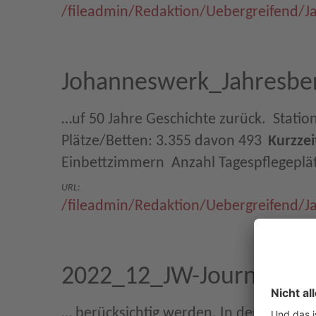
/fileadmin/Redaktion/Uebergreifend/J
Johanneswerk_Jahresber
…uf 50 Jahre Geschichte zurück.  Statio
Plätze/Betten: 3.355 davon 493
Kurzzei
Einbettzimmern  Anzahl Tagespflegepl
URL:
/fileadmin/Redaktion/Uebergreifend/J
2022_12_JW-Journal.pdf
… berücksichtig werden. In den vergang