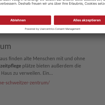
n sind als relativ neue Angebote
esetzgeber eingesetzt.…
d/Journale/2022_12_JW-Journal.pdf
rum
aus finden alte Menschen mit und ohne
zeitpflege
plätze bieten außerdem die
m Haus zu verweilen. Ein…
ne-schweitzer-zentrum/