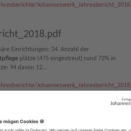
ahresberichte/Johanneswerk_Jahresbericht_2018
icht_2018.pdf
näre Einrichtungen: 34  Anzahl der
tpflege
plätze (475 eingestreut) rund 72% in
ätze: 94 davon 12…
ahresberichte/Johanneswerk_Jahresbericht_2018
enen Jahren habe sich aber schon einiges