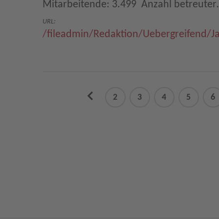
Mitarbeitende: 3.499  Anzahl betreute
URL:
/fileadmin/Redaktion/Uebergreifend/J
previous
2
3
4
5
6