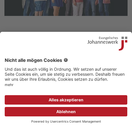
Kontakt
|
Beschwerdestelle
|
Impressum
|
Sitemap
|
Datenschutz
|
Medizinproduktsicherheit
|
Aufsichtsbehörden