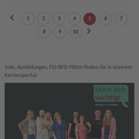
previous
1
2
3
4
5
6
7
next
8
9
10
Jobs, Ausbildungen, FSJ/BFD-Plätze finden Sie in unserem
Karriereportal: