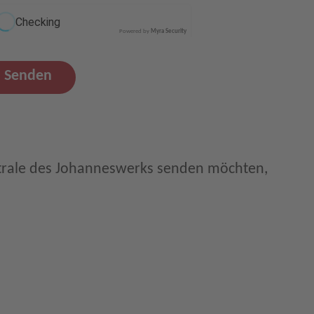
Powered by
Myra Security
Senden
trale des Johanneswerks senden möchten,