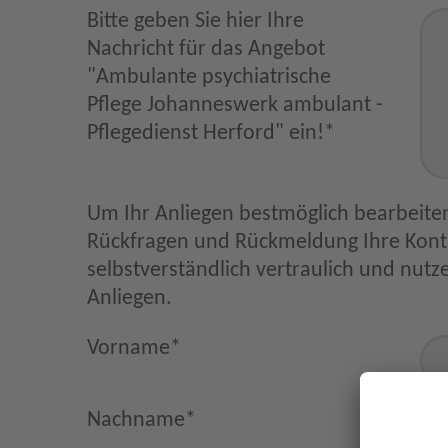
Bitte geben Sie hier Ihre
Nachricht für das Angebot
"Ambulante psychiatrische
Pflege Johanneswerk ambulant -
Pflegedienst Herford" ein!
*
Um Ihr Anliegen bestmöglich bearbeiten
Rückfragen und Rückmeldung Ihre Kontaktdaten. Diese behandeln wir
selbstverständlich vertraulich und nutzen sie nur im Zus
Anliegen.
Vorname
*
Nachname
*