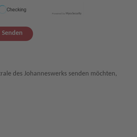
Powered by
Myra Security
Senden
trale des Johanneswerks senden möchten,