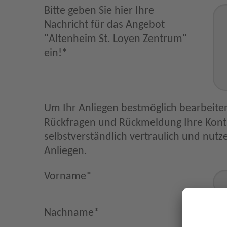
Bitte geben Sie hier Ihre
Nachricht für das Angebot
"Altenheim St. Loyen Zentrum"
ein!
*
Um Ihr Anliegen bestmöglich bearbeiten
Rückfragen und Rückmeldung Ihre Kontaktdaten. Diese behandeln wir
selbstverständlich vertraulich und nutzen sie nur im Zus
Anliegen.
Vorname
*
Nachname
*