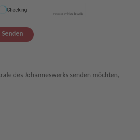
Powered by
Myra Security
Senden
trale des Johanneswerks senden möchten,