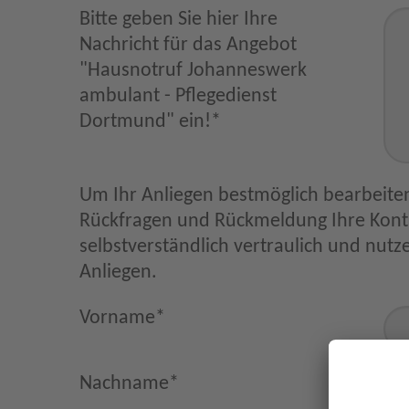
Bitte geben Sie hier Ihre
Nachricht für das Angebot
"Hausnotruf Johanneswerk
ambulant - Pflegedienst
Dortmund" ein!
*
Um Ihr Anliegen bestmöglich bearbeiten
Rückfragen und Rückmeldung Ihre Kontaktdaten. Diese behandeln wir
selbstverständlich vertraulich und nutzen sie nur im Zus
Anliegen.
Vorname
*
Nachname
*