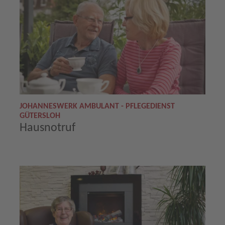
JOHANNESWERK AMBULANT - PFLEGEDIENST
GÜTERSLOH
Hausnotruf