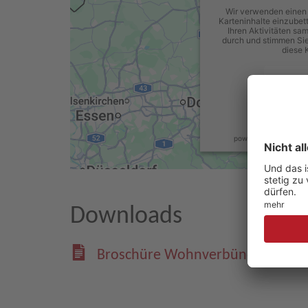
Wir verwenden einen 
Karteninhalte einzubet
Ihren Aktivitäten sam
durch und stimmen Sie
diese 
Mehr 
Ak
powered by
Usercentr
Downloads
Broschüre Wohnverbünde im Jo