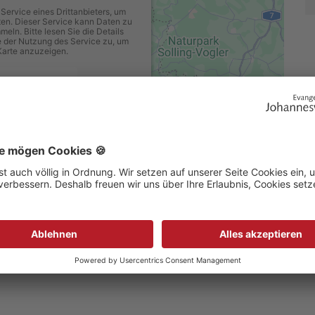
Service eines Drittanbieters, um
ten. Dieser Service kann Daten zu
meln. Bitte lesen Sie die Details
 der Nutzung des Service zu, um
Karte anzuzeigen.
Informationen
zeptieren
ics Consent Management Platform
hanneswerk