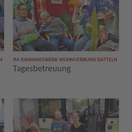
N
IM JOHANNESWERK WOHNVERBUND DATTELN
-
Tagesbetreuung