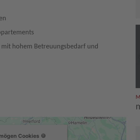
en
ppartements
n mit hohem Betreuungsbedarf und
M
m
 mögen Cookies 🍪