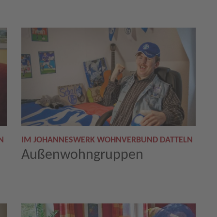
N
IM JOHANNESWERK WOHNVERBUND DATTELN
Außenwohngruppen