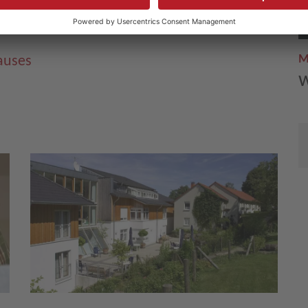
M
auses
w