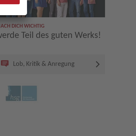
ACH DICH WICHTIG
erde Teil des guten Werks!
Lob, Kritik & Anregung