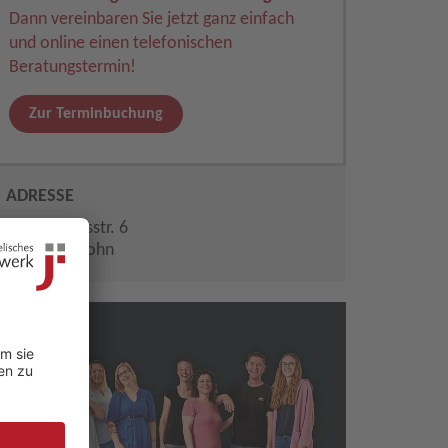
Dann vereinbaren Sie jetzt ganz einfach
und online einen telefonischen
Beratungstermin!
Zur Terminbuchung
ADRESSE
Waisenhausstr. 6
58644 Iserlohn