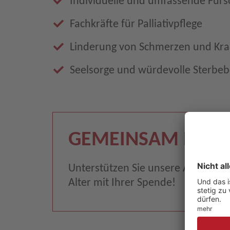
Individuelle und umfassende Fürs
Fachkräfte für Palliativpflege
Linderung von Schmerzen und Kr
Seelsorge und würdevolle Sterbeb
GEMEINSAM HELF
Unterstützen Sie unsere Arbeit fü
Alter mit Ihrer Spende!