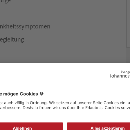
orge
ankheitssymptomen
egleitung
EN
r Menschen im
JETZT SPENDEN