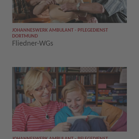
JOHANNESWERK AMBULANT - PFLEGEDIENST
DORTMUND
Fliedner-WGs