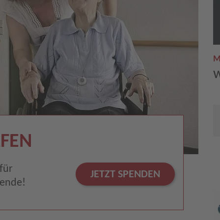
M
w
FEN
für
JETZT SPENDEN
pende!