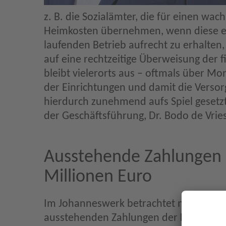
z. B. die Sozialämter, die für einen wa
Heimkosten übernehmen, wenn diese es
laufenden Betrieb aufrecht zu erhalten
auf eine rechtzeitige Überweisung der f
bleibt vielerorts aus – oftmals über Mon
der Einrichtungen und damit die Versor
hierdurch zunehmend aufs Spiel gesetzt“
der Geschäftsführung, Dr. Bodo de Vries
Ausstehende Zahlungen
Millionen Euro
Im Johanneswerk betrachtet man diese 
ausstehenden Zahlungen der Kostenträge