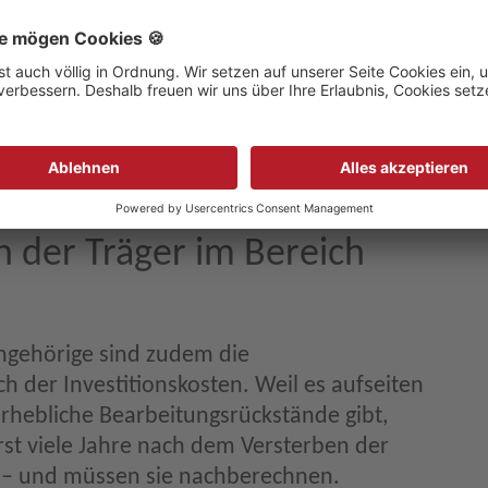
abei gehe es nicht nur um die Kosten für die
eide für die Finanzierung der sog.
den Bewohner*innen finanziert werden
r deren Festsetzung in Nordrhein-Westfalen
 finanzieren die Betreiber z. B. notwendige
 den Pflegeeinrichtungen.
der Träger im Bereich
Angehörige sind zudem die
 der Investitionskosten. Weil es aufseiten
rhebliche Bearbeitungsrückstände gibt,
st viele Jahre nach dem Versterben der
 – und müssen sie nachberechnen.