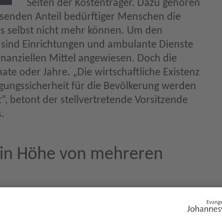
Seiten der Kostenträger. Dazu gehören
chsenden Anteil bedürftiger Menschen die
 selbst nicht mehr können. Um den
, sind Einrichtungen und ambulante Dienste
inanziellen Mittel angewiesen. Doch die
ate oder Jahre. „Die wirtschaftliche Existenz
gungssicherheit für die Bevölkerung werden
, betont der stellvertretende Vorsitzende
.
 in Höhe von mehreren
Entwicklung zunehmend kritisch. „Die
r belaufen sich bei uns mittlerweile auf