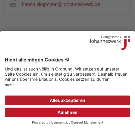
hanna.siegmann​
@
johanneswerk.de
Kontakt
|
Beschwerdestelle
|
Impressum
|
Sitemap
|
Datenschutz
|
Medizinproduktsicherheit
|
Aufsichtsbehörden