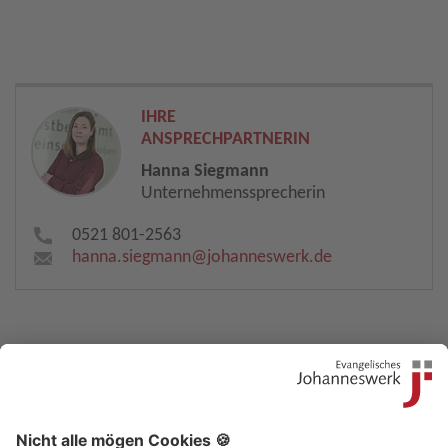
IHRE
ANSPRECHPARTNERIN
Hanna Siegmann
Unternehmenssprecherin
0521 801-2563
hanna.siegmann​
@
johanneswerk.de