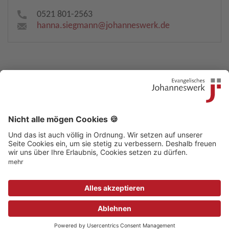
0521 801-2563
hanna.siegmann​
@
johanneswerk.de
Kontakt
|
Beschwerdestelle
|
Impressum
|
Sitemap
|
Datenschutz
|