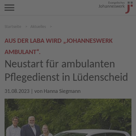
Startseite
>
Aktuelles
>
AUS DER LABA WIRD „JOHANNESWERK
AMBULANT“.
Neustart für ambulanten
Pflegedienst in Lüdenscheid
31.08.2023
| von
Hanna Siegmann