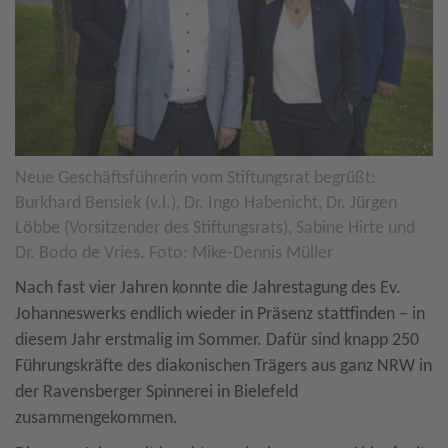
Neue Geschäftsführerin vom Stiftungsrat begrüßt:
Burkhard Bensiek (v.l.), Dr. Ingo Habenicht, Dr. Jürgen
Löbbe (Vorsitzender des Stiftungsrats), Sabine Hirte und
Dr. Bodo de Vries. Foto: Mike-Dennis Müller
Nach fast vier Jahren konnte die Jahrestagung des Ev.
Johanneswerks endlich wieder in Präsenz stattfinden – in
diesem Jahr erstmalig im Sommer. Dafür sind knapp 250
Führungskräfte des diakonischen Trägers aus ganz NRW in
der Ravensberger Spinnerei in Bielefeld
zusammengekommen.