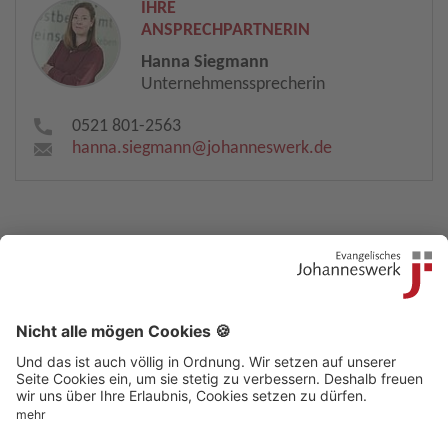
IHRE
ANSPRECHPARTNERIN
Hanna Siegmann
Unternehmenssprecherin
0521 801-2563
hanna.siegmann​
@
johanneswerk.de