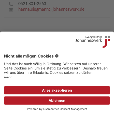
0521 801-2563
hanna.siegmann​
@
johanneswerk.de
Kontakt
|
Beschwerdestelle
|
Impressum
|
Sitemap
|
Datenschutz
|