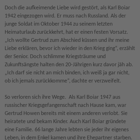
Doch die aufkeimende Liebe wird gestört, als Karl Boiar
1942 eingezogen wird. Er muss nach Russland. Als der
junge Soldat im Oktober 1944 zu seinem letzten
Heimaturlaub zurückkehrt, hat er einen festen Vorsatz.
„Ich wollte Gertrud zum Abschied küssen und ihr meine
Liebe erklären, bevor ich wieder in den Krieg ging“, erzählt
der Senior. Doch schlimme Kriegsträume und
Zukunftsängste halten den 20-Jährigen kurz davor jäh ab.
„Ich darf sie nicht an mich binden, ich weiß ja gar nicht,
ob ich jemals zurückkomme“, dachte er verzweifelt.
So verloren sich ihre Wege. Als Karl Boiar 1947 aus
russischer Kriegsgefangenschaft nach Hause kam, war
Gertrud Howen bereits mit einem anderen verlobt. Sie
heiratete und bekam Kinder. Auch Karl Boiar gründete
eine Familie. 66 lange Jahre lebten sie jeder ihr eigenes
Leben, in dem Enkel kamen und ihre Ehepartner starben.