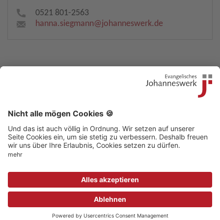
0521 801-2563
hanna.siegmann​
@
johanneswerk.de
Kontakt
|
Beschwerdestelle
|
Impressum
|
Sitemap
|
Datenschutz
|