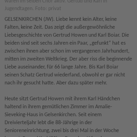
waren im selben Chor aktiv. Gertud und Karl in
Jugendtagen. Foto: privat
GELSENKIRCHEN (JW). Liebe kennt kein Alter, keine
Falten, keine Zeit. Das zeigt die außergewöhnliche
Liebesgeschichte von Gertrud Howen und Karl Boiar. Die
beiden sind seit sechs Jahren ein Paar, „gefunkt“ hat es
zwischen ihnen aber schon im vergangenen Jahrhundert,
mitten im zweiten Weltkrieg. Der aber riss die beginnende
Liebe auseinander, für 66 lange Jahre. Bis Karl Boiar
seinen Schatz Gertrud wiederfand, obwohl er gar nicht
nach ihr gesucht hatte. Aber dazu später mehr.
Heute sitzt Gertrud Howen mit ihrem Karl Händchen
haltend in ihrem gemütlichen Zimmer im Amalie-
Sieveking-Haus in Gelsenkirchen. Seit einem
Dreivierteljahr lebt die 88-Jährige in der
Senioreneinrichtung, zwei bis drei Mal in der Woche