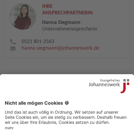
IHRE
ANSPRECHPARTNERIN
Hanna Siegmann
Unternehmenssprecherin
0521 801-2563
hanna.siegmann​
@
johanneswerk.de