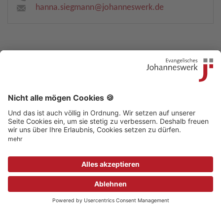
hanna.siegmann​
@
johanneswerk.de
Kontakt
|
Beschwerdestelle
|
Impressum
|
Sitemap
|
Datenschutz
|
Medizinproduktsicherheit
|
Aufsichtsbehörden