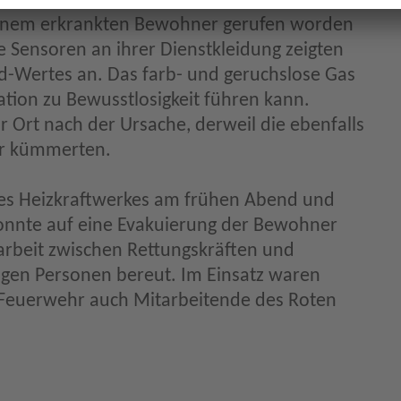
 einem erkrankten Bewohner gerufen worden
 Sensoren an ihrer Dienstkleidung zeigten
-Wertes an. Das farb- und geruchslose Gas
ration zu Bewusstlosigkeit führen kann.
 Ort nach der Ursache, derweil die ebenfalls
er kümmerten.
 des Heizkraftwerkes am frühen Abend und
konnte auf eine Evakuierung der Bewohner
rbeit zwischen Rettungskräften und
igen Personen bereut. Im Einsatz waren
n Feuerwehr auch Mitarbeitende des Roten