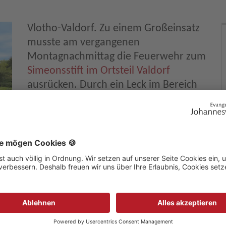
Vlotho-Valdorf. Zu einem Großeinsatz
musste am vergangenen
Montagnachmittag die Feuerwehr zum
Simeonsstift im Ortsteil Valdorf
ausrücken. Durch ein Leck im Bereich
des Blockheizkraftwerkes war farb-
und geruchsloses Kohlenmonoxid in
einem Gebäudeflügel des Altenheims
ausgeströmt. Notärzte untersuchten
alle 92 Bewohnerinnen und Bewohner
zu
und ordneten – aufgrund kritischer
Werte – bei acht Personen die
Einweisung in umliegende