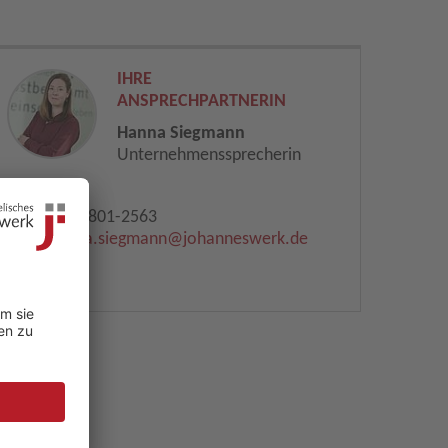
IHRE
ANSPRECHPARTNERIN
Hanna Siegmann
Unternehmenssprecherin
0521 801-2563
hanna.siegmann​
@
johanneswerk.de