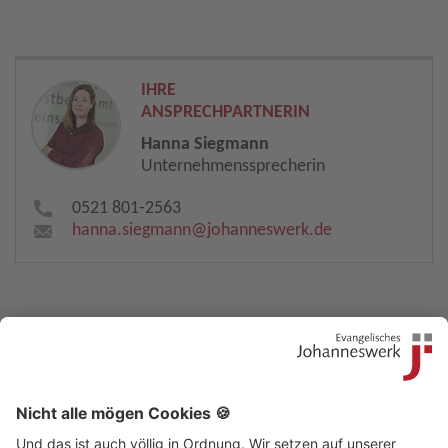
IHRE
ANSPRECHPARTNERIN
Hanna Siegmann
Unternehmenssprecherin
0521 801-2563
hanna.siegmann​
@
johanneswerk.de