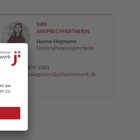
IHRE
ANSPRECHPARTNERIN
Hanna Siegmann
Unternehmenssprecherin
0521 801-2563
hanna.siegmann​
@
johanneswerk.de