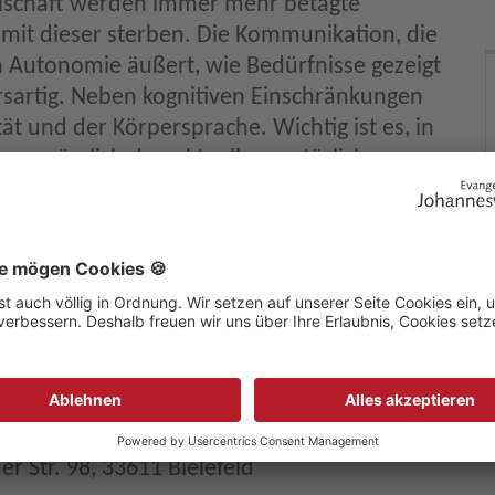
ellschaft werden immer mehr betagte
it dieser sterben. Die Kommunikation, die
ich Autonomie äußert, wie Bedürfnisse gezeigt
sartig. Neben kognitiven Einschränkungen
t und der Körpersprache. Wichtig ist es, in
en, nämlich den aktuellen, natürlichen
aus der Vergangenheit, weitererzählt durch
ientenverfügung, zu vervollständigen.
z?“, zu dem der Verein zur Förderung der
t, zeigt Dr. med. Christoph Gerhard auf, wie
st viel Autonomie zu ermöglichen.
r Str. 98, 33611 Bielefeld