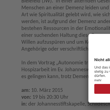
Bielefeld (JW). In einer alternden Ges
Menschen an einer Demenz leiden und m
Art wie Spiritualität gelebt wird, wie s
werden, ist aufgrund der Demenz ander
bestehen Ressourcen in der Emotionalitä
einer suchenden Haltung diese Ressourc
Willen aufzuspüren und um Kenntnisse 
Angehörige oder verschriftlicht als Pat
In dem Vortrag „Autonomie trotz Demen
Hospizarbeit im Ev. Johanneswerk einläd
es gelingen kann, trotz Demenz möglich
am:
10. März 2015
von:
19 bis 20:30 Uhr
in:
der Johannesstiftskapelle, Schildesche