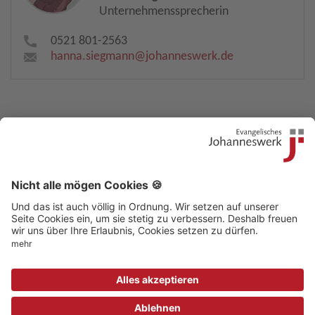
Unternehmenssprecherin
0521 801-2563
hanna.siegmann​
@
johanneswerk.de