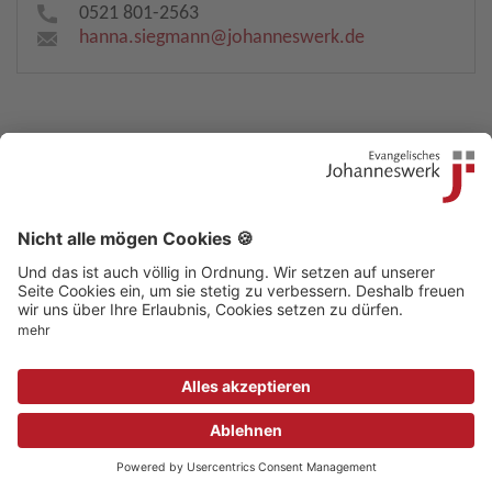
0521 801-2563
hanna.siegmann​
@
johanneswerk.de
Kontakt
|
Beschwerdestelle
|
Impressum
|
Sitemap
|
Datenschutz
|
Medizinproduktsicherheit
|
Aufsichtsbehörden