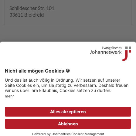
Schildescher Str. 101
33611 Bielefeld
Kontakt
|
Beschwerdestelle
|
Impressum
|
Sitemap
|
Datenschutz
|