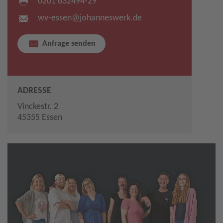
0201 632494-29
wv-essen​
@
johanneswerk.de
Anfrage senden
ADRESSE
Vinckestr. 2
45355 Essen