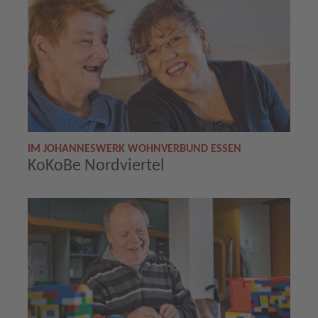
IM JOHANNESWERK WOHNVERBUND ESSEN
KoKoBe Nordviertel