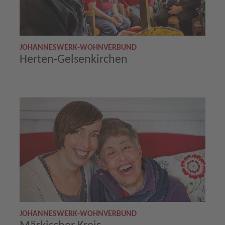
JOHANNESWERK-WOHNVERBUND
Herten-Gelsenkirchen
JOHANNESWERK-WOHNVERBUND