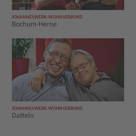
JOHANNESWERK-WOHNVERBUND
Bochum-Herne
JOHANNESWERK-WOHNVERBUND
Datteln