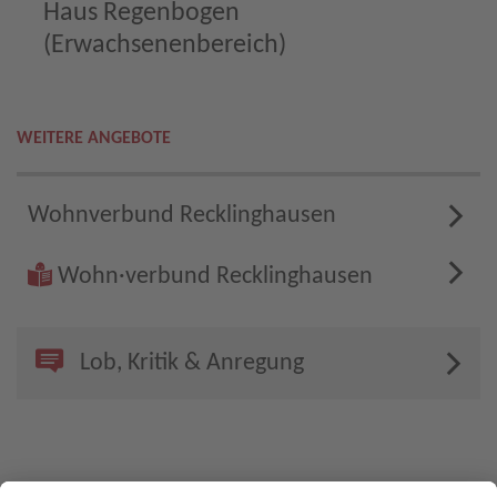
Haus Regenbogen
(Erwachsenenbereich)
WEITERE ANGEBOTE
Wohnverbund Recklinghausen
Wohn·verbund Recklinghausen
Lob, Kritik & Anregung