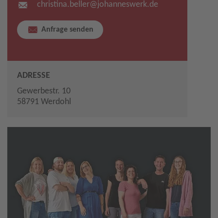
christina.beller​
@
johanneswerk.de
Anfrage senden
ADRESSE
Gewerbestr. 10
58791 Werdohl