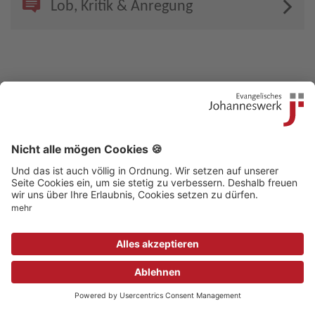
Lob, Kritik & Anregung
Kontakt
|
Beschwerdestelle
|
Impressum
|
Sitemap
|
Datenschutz
|
Medizinproduktsicherheit
|
Aufsichtsbehörden