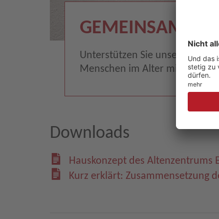
GEMEINSAM HEL
Unterstützen Sie unsere Arbeit 
Menschen im Alter mit Ihrer S
Downloads
Hauskonzept des Altenzentrums E
Kurz erklärt: Zusammensetzung d