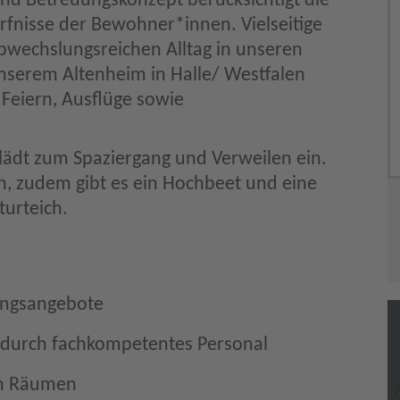
 und Betreuungskonzept berücksichtigt die
ürfnisse der Bewohner*innen. Vielseitige
bwechslungsreichen Alltag in unseren
serem Altenheim in Halle/ Westfalen
 Feiern, Ausflüge sowie
 lädt zum Spaziergang und Verweilen ein.
n, zudem gibt es ein Hochbeet und eine
urteich.
tungsangebote
g durch fachkompetentes Personal
en Räumen