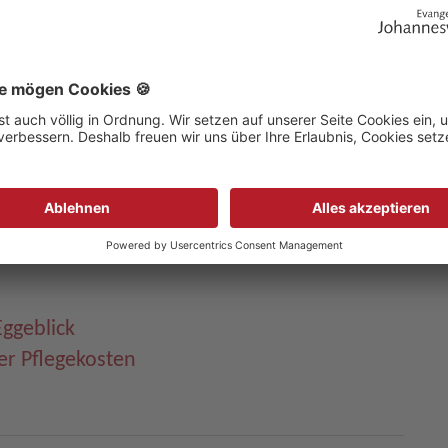
FEN
für
JETZT SPENDEN
pende!
ggeblick
er Pflegekosten