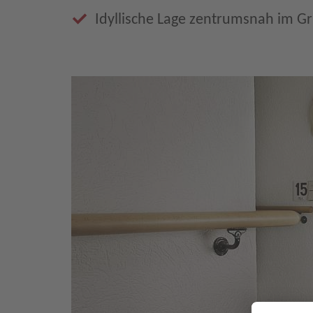
Idyllische Lage zentrumsnah im G