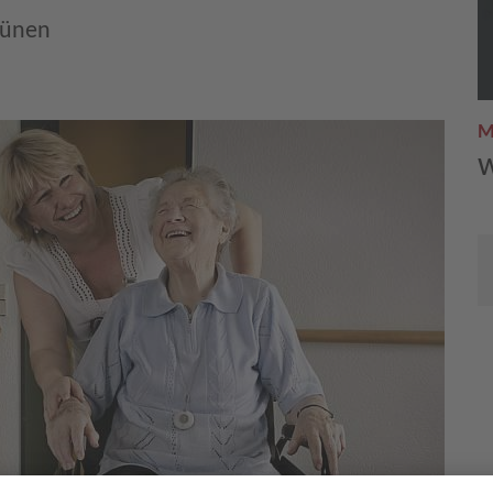
rünen
M
w