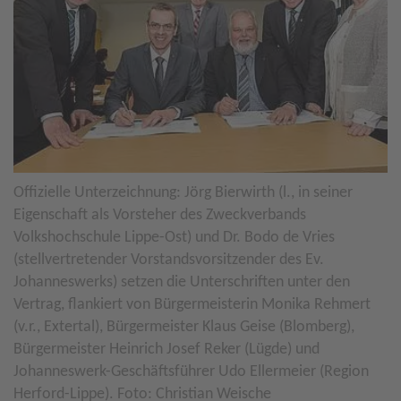
Offizielle Unterzeichnung: Jörg Bierwirth (l., in seiner
Eigenschaft als Vorsteher des Zweckverbands
Volkshochschule Lippe-Ost) und Dr. Bodo de Vries
(stellvertretender Vorstandsvorsitzender des Ev.
Johanneswerks) setzen die Unterschriften unter den
Vertrag, flankiert von Bürgermeisterin Monika Rehmert
(v.r., Extertal), Bürgermeister Klaus Geise (Blomberg),
Bürgermeister Heinrich Josef Reker (Lügde) und
Johanneswerk-Geschäftsführer Udo Ellermeier (Region
Herford-Lippe). Foto: Christian Weische